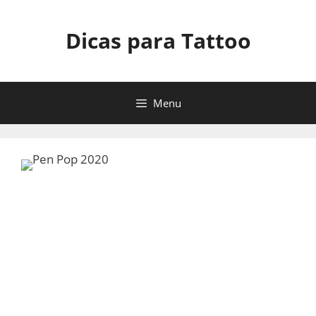
Pular
para
Dicas para Tattoo
o
conteúdo
Menu