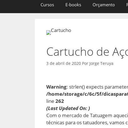
Cursos
E-books
Orçamento
Cartucho de Aç
3 de abril de 2020
Por
Jorge Teruya
Warning
: strlen() expects parameter 
/home/storage/c/6c/5f/dicaspara
line
262
(Last Updated On: )
Com o mercado de Tatuagem aquecid
técnicas para os tatuadores, vamos 