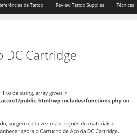
Referências de Tattoo
Review Tattoo Supplies
Técnicas
o DC Cartridge
1 to be string, array given in
tattoo1/public_html/wp-includes/functions.php
on
o, surgem cada vez mais opções de materiais e
conhecer agora o Cartucho de Aço da DC Cartridge.