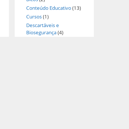
Conteúdo Educativo
(13)
Cursos
(1)
Descartáveis e
Biosegurança
(4)
DIY
(10)
E-book
(1)
Fontes
(12)
Ideias de Tatuagem
(11)
Informativos
(5)
Máquinas
(20)
Materiais para Tatuagem
(88)
Notícias
(3)
Técnicas
(3)
Tintas
(49)