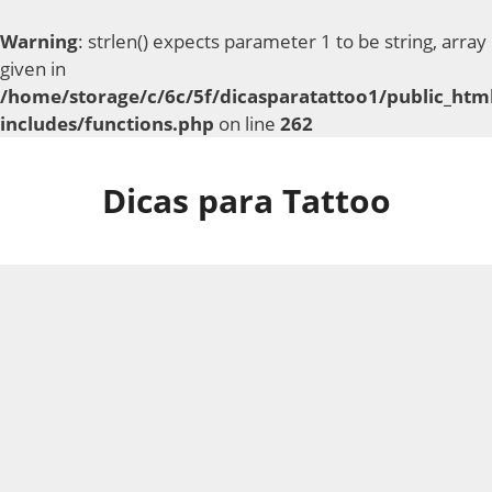
Warning
: strlen() expects parameter 1 to be string, array
given in
/home/storage/c/6c/5f/dicasparatattoo1/public_htm
includes/functions.php
on line
262
Pular
para
Dicas para Tattoo
o
conteúdo