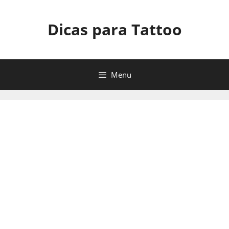
Pular
para
Dicas para Tattoo
o
conteúdo
Menu